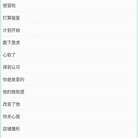
很冒险
打算报复
计划开始
跪下恳求
心软了
得到认可
你是故意的
他的挫败感
改变了他
你关心我
店铺雏形