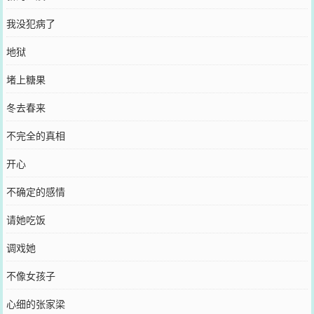
我没犯病了
地狱
堵上糖果
冬去春来
不完全的真相
开心
不确定的感情
请她吃饭
调戏她
不像女孩子
心细的张家梁