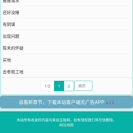
被推落水
还好没睡
有阴谋
出现问题
陈禾的怀疑
买地
去参观工地
1/2
1
2
追看新章节，下载本站客户端无广告APP
↓↓↓
本站所有收录的内容均来自互联网，如有侵权我们将尽快删除。
网站地图