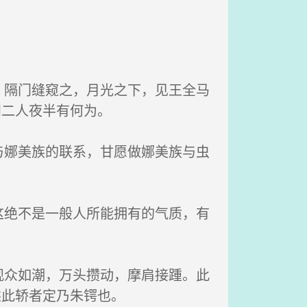
隔门缝窥之，月光之下，见王全马
知二人夜半有何为。
娜美族的联系，甘愿做娜美族与虫
绝不是一般人所能拥有的气质，有
众如潮，万头攒动，摩肩接踵。此
乘此轿者定乃朱锷也。