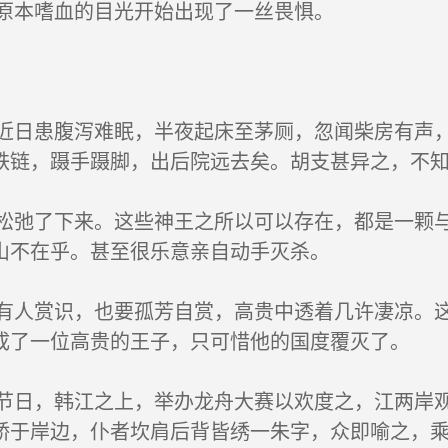
原本嗜血的目光开始出现了一丝畏惧。
日患腹泻难眠，半夜起床至茅厕，忽闻柴房有声，
铁链，蹑手蹑脚，出后院远去矣。胡支甚异之，不
弛了下来。这些神王之所以可以存在，都是一颗与
山不在乎。甚至很乐意亲自动手灭杀。
人赏识，也要孤芳自赏，高贵中透着几许凄凉。这
成了一位高贵的王子，只可惜他的国度覆灭了。
日，韩江之上，举办龙舟大赛以欢度之，江两岸观
轿于岸边，仆者坎肩后背皆绣一朱字，众即喻之，