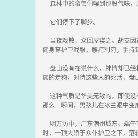
森林中的蛮兽们嗅到那股气味，
它们停下了脚步。
当夜戏散，众回屋寝之。胡支因近
健身穿护卫戏服，腰挎利刃，手持
盘山没有在说什么，神情却已经松
族的走狗，对待这些人的死活，盘
这种气质是华美无敌的，即使没有
那么一瞬间，男孩儿在冰兰眼中变
明万历中，广东潮州城东。端午节
时，一顶大轿于众仆护卫之下，落