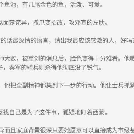
个鱼池，有几尾金色的鱼，活泼、可爱。
晃面露诧异，撤爪变招改，攻邓宣的左肋。
的话最深情的语言，请出我最应该感激的人，好吗
大败，被重创的消息后，脸色变得十分难看。他敏
子，秦军的骑兵则杀得他彻底没了锐气。
他把全副精神都集到下一步的行动。他让士兵抓紧
蒙找自己是为了这件事，狐疑地盯着西蒙。
而且家庭背景很深只要她愿意可以直接成为市级甚