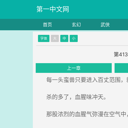
第一中文网
首页
玄幻
武侠
字体
大
中
小
第41
上一章
每一头蛮兽只要进入百丈范围，就
杀的多了，血腥味冲天。
那股浓烈的血腥气弥漫在空气中，