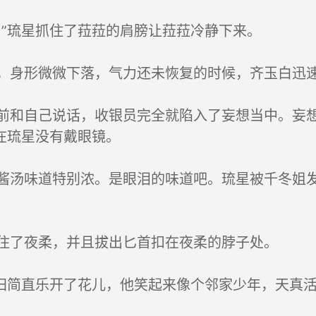
”琉星抓住了菈菈的肩膀让菈菈冷静下来。
身形微微下落，气力还未恢复的时候，齐玉白迅
和自己说话，收银员完全就陷入了妄想当中。妄想
在琉星没有戴眼镜。
汤味道特别浓。是眼泪的味道吧。琉星被千冬姐发
住了夜柔，并且拔出匕首扣在夜柔的脖子处。
归简直乐开了花儿，他笑起来像个邻家少年，天真