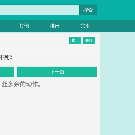
搜索
其他
排行
完本
换手
关灯
生不死》
下一章
一丝多余的动作。