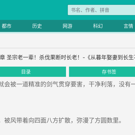
都市
历史
网游
科幻
言情
3章 圣宗老一辈！杀伐果断时长老！-《从暮年娶妻到长
目录
存书签
会被一道精准的剑气贯穿要害，干净利落，没有
被风带着向四面八方扩散，弥漫了方圆数里。