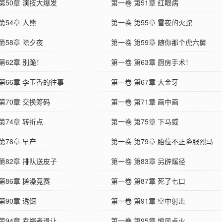
第50章 演技大爆发
第一卷 第51章 红眼病
第54章 人熊
第一卷 第55章 雪夜的火蛇
第58章 除夕夜
第一卷 第59章 随你那个虎六舅
第62章 别跪！
第一卷 第63章 厨房手术！
第66章 李玉香的往事
第一卷 第67章 大金牙
第70章 交换筹码
第一卷 第71章 画中画
第74章 转折点
第一卷 第75章 下马威
第78章 早产
第一卷 第79章 胎位不正降服烈马
第82章 排队送皮子
第一卷 第83章 另辟蹊径
第86章 搓澡竞赛
第一卷 第87章 死了七口
第90章 诱饵
第一卷 第91章 空中射击
第94章 幸福者退让
第一卷 第95章 煽风点火