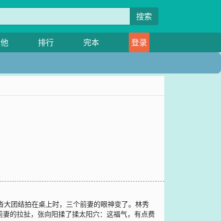
搜索
其他
排行
完本
登录
一沓大团结拍在桌上时，三个前妻的眼神变了。林秀
美前妻的拉扯，张向阳揉了揉太阳穴：这福气，有点费