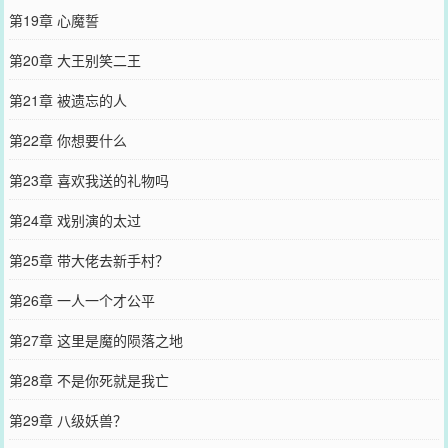
第19章 心魔誓
第20章 大王别笑二王
第21章 被遗忘的人
第22章 你想要什么
第23章 喜欢我送的礼物吗
第24章 戏别演的太过
第25章 带大佬去新手村？
第26章 一人一个才公平
第27章 这里是魔的陨落之地
第28章 不是你死就是我亡
第29章 八级妖兽？