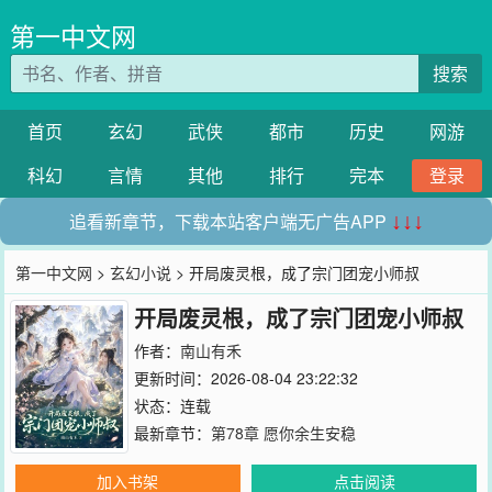
第一中文网
搜索
首页
玄幻
武侠
都市
历史
网游
科幻
言情
其他
排行
完本
登录
追看新章节，下载本站客户端无广告APP
↓↓↓
第一中文网
>
玄幻小说
> 开局废灵根，成了宗门团宠小师叔
开局废灵根，成了宗门团宠小师叔
作者：
南山有禾
更新时间：2026-08-04 23:22:32
状态：连载
最新章节：
第78章 愿你余生安稳
加入书架
点击阅读