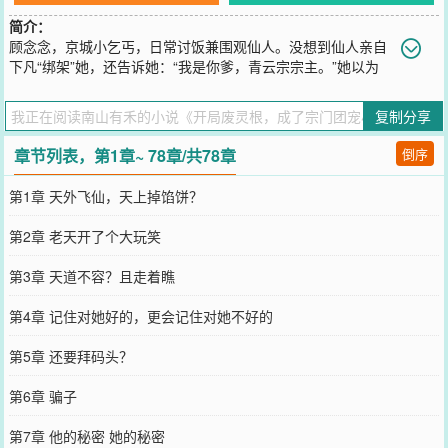
简介：
顾念念，京城小乞丐，日常讨饭兼围观仙人。没想到仙人亲自
下凡“绑架”她，还告诉她：“我是你爹，青云宗宗主。”她以为
自己要走上人生巅峰，从此吃饱穿暖有大床。结果天赋测试一出，举
世皆惊——万年难遇的绝世体质，配上一个扎眼的判词：“天生废！”
复制分享
宗规在上，万人唾弃，天之骄女恨不得将她踩在脚下。面对绝境，顾
念念笑了。“说我废？”“说我天道不容？”“那我便修这天道不容的道，
章节列表，第1章~ 78章/共78章
倒序
让你们看看，什么才是真正的逆天！”（这是一个“全世界都以为我是
废物，但我偏偏要惊艳苍生”的故事。）
第1章 天外飞仙，天上掉馅饼？
您要是觉得《
开局废灵根，成了宗门团宠小师叔
》还不错的话请不要
忘记向您QQ群和微博微信里的朋友推荐哦！
第2章 老天开了个大玩笑
第3章 天道不容？且走着瞧
第4章 记住对她好的，更会记住对她不好的
第5章 还要拜码头？
第6章 骗子
第7章 他的秘密 她的秘密