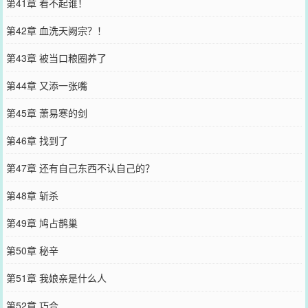
第41章 看不起谁！
第42章 血洗天阙宗？！
第43章 被当口粮圈养了
第44章 又添一张嘴
第45章 萧易寒的剑
第46章 找到了
第47章 还有自己东西不认自己的？
第48章 斩杀
第49章 鸠占鹊巢
第50章 秘辛
第51章 我娘亲是什么人
第52章 巧合