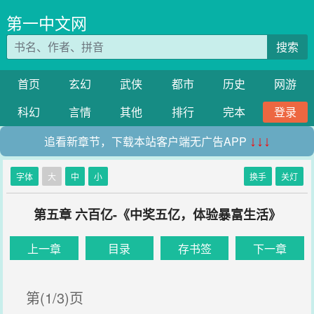
第一中文网
搜索
首页
玄幻
武侠
都市
历史
网游
科幻
言情
其他
排行
完本
登录
追看新章节，下载本站客户端无广告APP
↓↓↓
字体
大
中
小
换手
关灯
第五章 六百亿-《中奖五亿，体验暴富生活》
上一章
目录
存书签
下一章
第(1/3)页