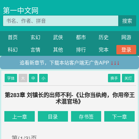
第一中文网
搜索
首页
玄幻
武侠
都市
历史
网游
科幻
言情
其他
排行
完本
登录
追看新章节，下载本站客户端无广告APP
↓↓↓
字体
大
中
小
换手
关灯
第283章 刘镇长的出师不利-《让你当纨绔，你用帝王
术混官场》
上一章
目录
存书签
下一章
第(1/3)页