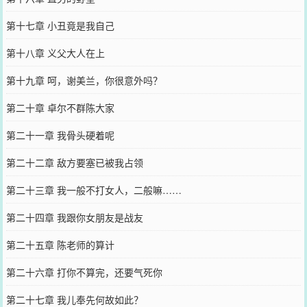
第十七章 小丑竟是我自己
第十八章 义父大人在上
第十九章 呵，谢美兰，你很意外吗？
第二十章 卓尔不群陈大家
第二十一章 我骨头硬着呢
第二十二章 敌方要塞已被我占领
第二十三章 我一般不打女人，二般嘛……
第二十四章 我跟你女朋友是战友
第二十五章 陈老师的算计
第二十六章 打你不算完，还要气死你
第二十七章 我儿奉先何故如此？