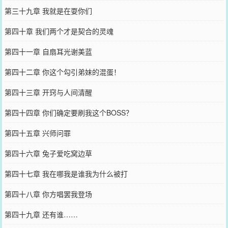
第三十九章 我就是在耍你们
第四十章 我们两个才是契合的灵魂
第四十一章 自扇耳光谢美蓝
第四十二章 你这个勾引弟妹的混蛋！
第四十三章 开窍与人间清醒
第四十四章 你们确定要刷我这个BOSS？
第四十五章 兴师问罪
第四十六章 兔子爱吃窝边草
第四十七章 我在哪我是谁我为什么被打
第四十八章 你方唱罢我登场
第四十九章 还有谁……