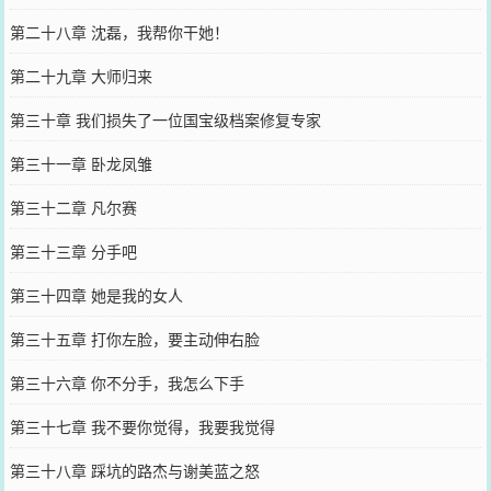
第二十八章 沈磊，我帮你干她！
第二十九章 大师归来
第三十章 我们损失了一位国宝级档案修复专家
第三十一章 卧龙凤雏
第三十二章 凡尔赛
第三十三章 分手吧
第三十四章 她是我的女人
第三十五章 打你左脸，要主动伸右脸
第三十六章 你不分手，我怎么下手
第三十七章 我不要你觉得，我要我觉得
第三十八章 踩坑的路杰与谢美蓝之怒