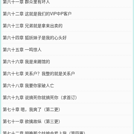
第六十一章 群众里有坏人
第六十二章 这就是我们的VIP中P客户
第六十三章 兄弟就是拿来出卖的
第六十四章 狐妖妹子是我的心头好
第六十五章 一鸣惊人
第六十六章 我是来踢馆的
第六十七章 关系户？我整的就是关系户
第六十八章 我要你家破人亡
第六十九章 说搞死你就搞死你（求首订）
第七十章 嗯，我爽了（第二更）
第七十一章 欲擒故纵（第三更）
第七十二章 明晚那个姑娘会爱上我（第四更）