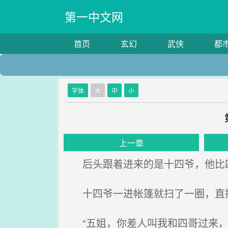
第一中文网
首页
玄幻
武侠
都
字体
大
中
小
上一章
后头跟着进来的是十四爷，他比
十四爷一进帐篷就扫了一圈，直接
“五姐，你差人叫我和四哥过来，