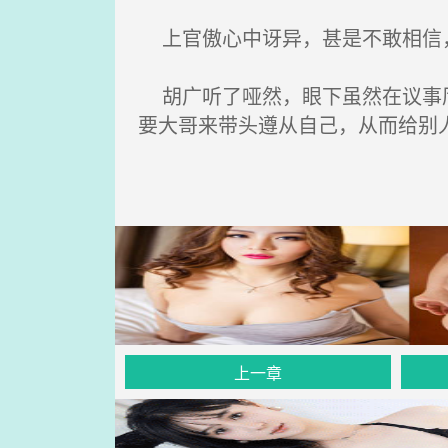
上官傲心中讶异，甚是不敢相信
胡广听了哑然，眼下虽然在议事厅
要大哥来带头遵从自己，从而给别
上一章