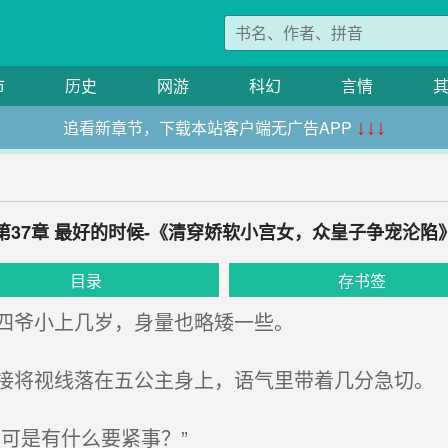
市
历史
网游
科幻
言情
追看新章节，下载本站客户端无广告APP
↓↓↓
第37章 最好的时候-《清穿娇软小宫女，众皇子争宠沦陷
目录
存书签
四爷小上几岁，身量也略矮一些。
将视线落在五公主身上，语气里带着几分急切。
可是有什么要紧事？”