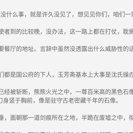
没什么事，就是许久没见了，想见见你们，咱们一家
者到的比较晚，没办法，这一路上都在打仗，耽
餐厅的地址。言辞中虽然没透露出什么威胁性的话
都是国公府的下人，玉芳斋基本上大事是沈氏操
经被斩断，熊熊火光之中，一尊百米高的黑色石像
刀身竖于胸前，像是驻守古老密藏千年的石像。
，面朝那一道剑痕所在之地，半跪在废墟之中，