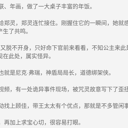
联、年画，做了一大桌子丰富的年饭。
郑灵，郑灵连忙接住。刚握住它的一瞬间，她就感
产生了共鸣。
又脱不开身，只好命下官前来看看，不知公主来此
现在此处，属实怪异。
就是尼克·弗瑞，神盾局局长，道德绑架侠。
频，有一处诡异事件现场，被咒灵故意写下了歪
找上顾佳，带王太太有个优点，那就是不多管闲事
，再加上求宝心切，很容易打眼。