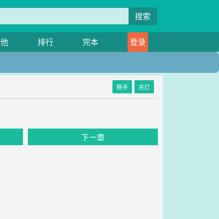
搜索
其他
排行
完本
登录
换手
关灯
》
下一章