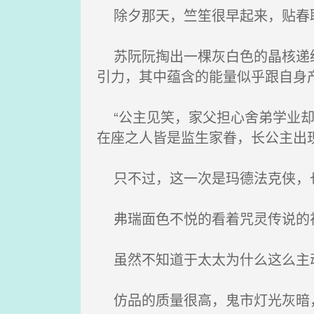
除夕那天，竺笙很早起来，贴春
苏阮阮掏出一棵灰白色的晶核递给
引力，其中蕴含的能量似乎跟自身
“公主见笑，家父担心舍弟学业却
在座之人皆是监生家眷，长公主出
只不过，这一次是玛德法克侠，也
弗瑞面色不悦的看着咒灵传说的视
虽然不知道于太太为什么这么主动
仿品的质量很高，鬼市灯光灰暗